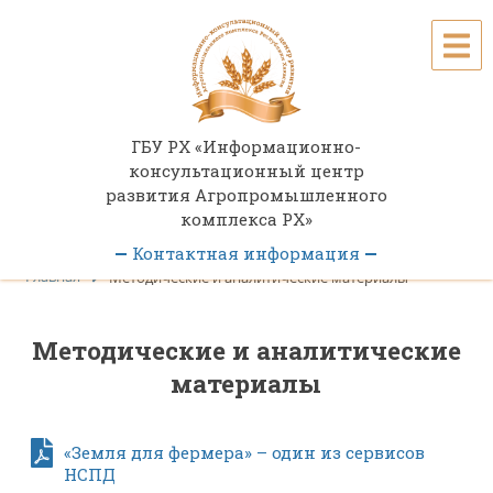
ГБУ РХ «Информационно-
консультационный центр
развития Агропромышленного
комплекса РХ»
Контактная информация
Главная
Методические и аналитические материалы
Пн-Пт 08:00-17:00 (обед 12:00 - 13:00)
г. Абакан, ул. Советская, 45
Методические и аналитические
8 (3902) 248-820
материалы
ikc@r-19.ru
«Земля для фермера» – один из сервисов
НСПД