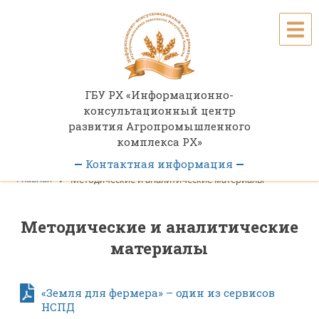
ГБУ РХ «Информационно-
консультационный центр
развития Агропромышленного
комплекса РХ»
Контактная информация
Главная
Методические и аналитические материалы
Пн-Пт 08:00-17:00 (обед 12:00 - 13:00)
г. Абакан, ул. Советская, 45
Методические и аналитические
8 (3902) 248-820
материалы
ikc@r-19.ru
«Земля для фермера» – один из сервисов
НСПД